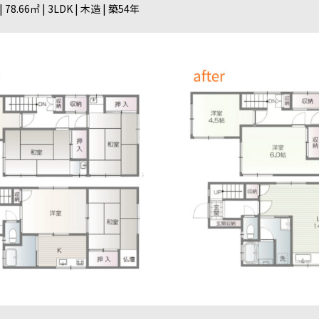
|
78.66㎡ |
3LDK
| 木造
| 築54年