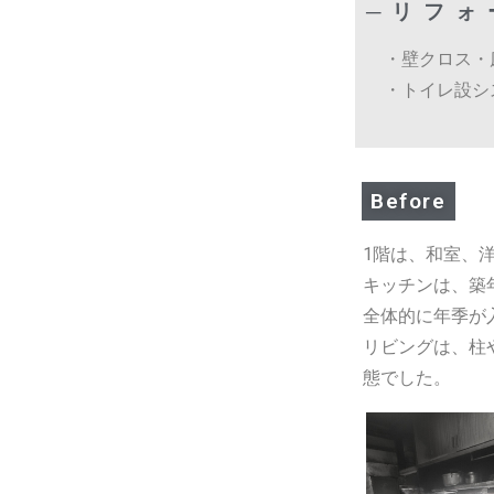
─リフ
・壁クロス・
・トイレ設シ
Before
1階は、和室、
キッチンは、築
全体的に年季が
リビングは、柱
態でした。