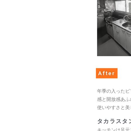
After
年季の入ったビ
感と開放感あふ
使いやすさと美
タカラス
キッチンは足元