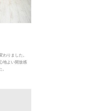
変わりました。
心地よい開放感
た。