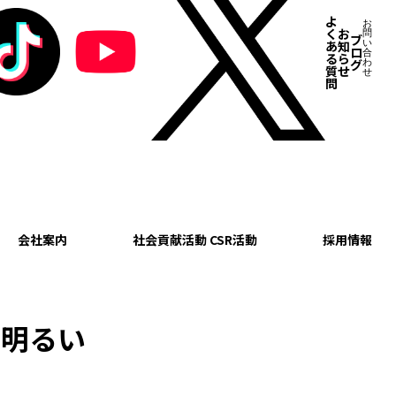
よ
お
く
お
問
ブ
あ
知
い
ロ
合
る
ら
グ
わ
質
せ
せ
問
会社案内
社会貢献活動 CSR活動
採用情報
た明るい