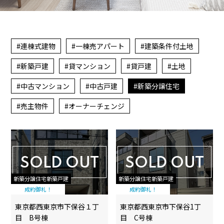
連棟式建物
一棟売アパート
建築条件付土地
新築戸建
貸マンション
貸戸建
土地
中古マンション
中古戸建
新築分譲住宅
売主物件
オーナーチェンジ
SOLD OUT
SOLD OUT
新築分譲住宅新築戸建
新築分譲住宅新築戸建
成約御礼！
成約御礼！
東京都西東京市下保谷１丁
東京都西東京市下保谷1丁
目 B号棟
目 C号棟