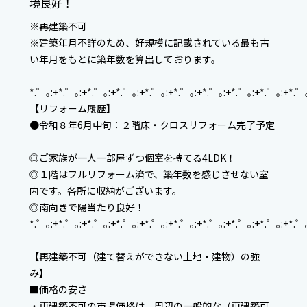
境良好！
※再建築不可
※建築年月不詳のため、好規模に記載されている最も古
い年月をもとに築年数を算出しております。
*.゜｡:+*.゜｡:+*.゜｡:+*.゜｡:+*.゜｡:+*.゜｡:+*.゜｡:+*.゜｡:+*.゜｡:+*.゜
【リフォーム履歴】
●令和８年6月中旬：２階床・クロスリフォーム完了予定
◎ご家族が一人一部屋ずつ個室を持てる4LDK！
◎１階はフルリフォーム済で、築年数を感じさせない室
内です。各所に収納がございます。
◎南向きで陽当たり良好！
*.゜｡:+*.゜｡:+*.゜｡:+*.゜｡:+*.゜｡:+*.゜｡:+*.゜｡:+*.゜｡:+*.゜｡:+*.゜
【再建築不可（建て替えができない土地・建物）の強
み】
■価格の安さ
・再建築不可の市場価格は、周辺の一般的な（再建築可