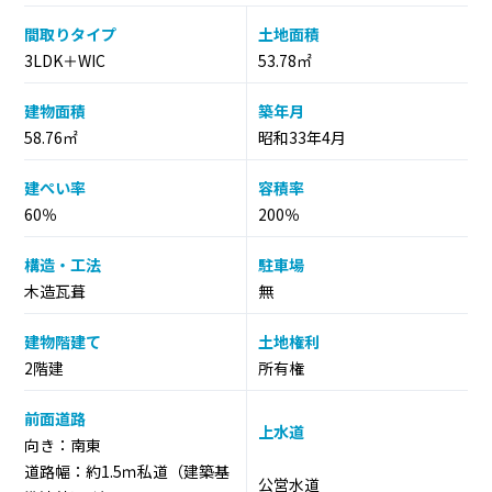
間取りタイプ
土地面積
3LDK＋WIC
53.78㎡
建物面積
築年月
58.76㎡
昭和33年4月
建ぺい率
容積率
60％
200％
構造・工法
駐車場
木造瓦葺
無
建物階建て
土地権利
2階建
所有権
前面道路
上水道
向き：南東
道路幅：約1.5ｍ私道（建築基
公営水道