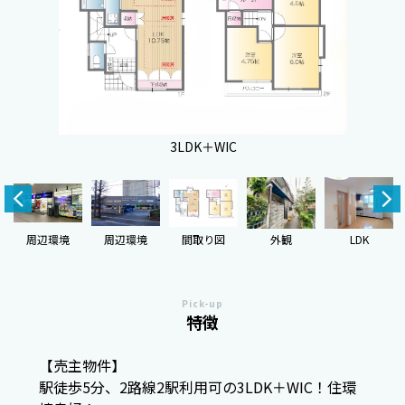
3LDK＋WIC
周辺環境
周辺環境
間取り図
外観
LDK
Pick-up
特徴
【売主物件】
駅徒歩5分、2路線2駅利用可の3LDK＋WIC！住環