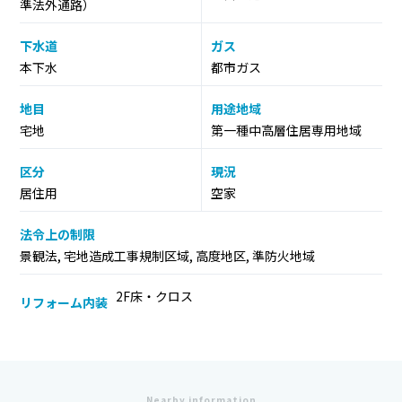
準法外通路）
下水道
ガス
本下水
都市ガス
地目
用途地域
宅地
第一種中高層住居専用地域
区分
現況
居住用
空家
法令上の制限
景観法, 宅地造成工事規制区域, 高度地区, 準防火地域
2F床・クロス
リフォーム内装
Nearby information