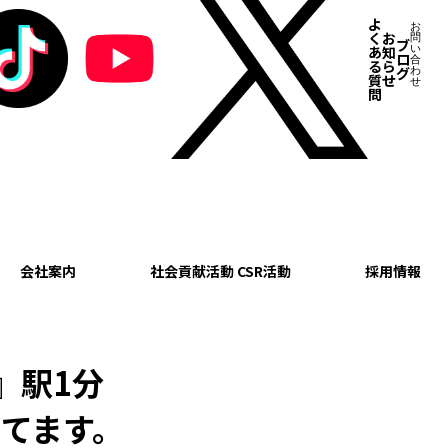
よ
お
く
お
問
ブ
あ
知
い
ロ
合
る
ら
グ
わ
質
せ
せ
問
会社案内
社会貢献活動 CSR活動
採用情報
』駅1分
てます。