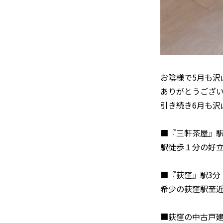
お陰様で5月も沢
ありがとうござ
引き続き6月も
■『三軒茶屋』駅
駅徒歩１分の好
■『荻窪』駅3分
希少の荻窪駅至
■荻窪の中古戸