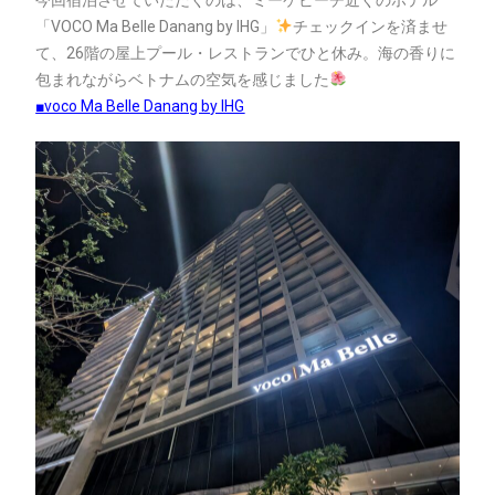
「VOCO Ma Belle Danang by IHG」
チェックインを済ませ
て、26階の屋上プール・レストランでひと休み。海の香りに
包まれながらベトナムの空気を感じました
■voco Ma Belle Danang by IHG