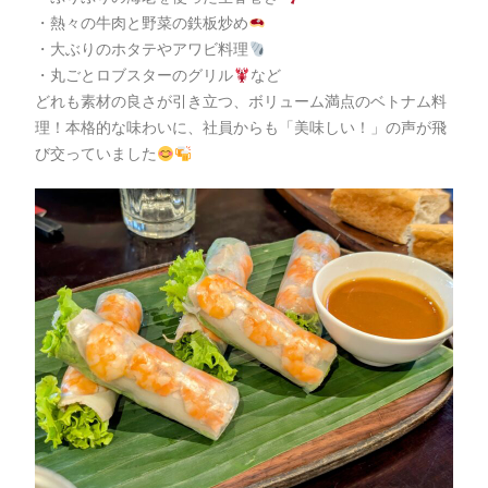
・熱々の牛肉と野菜の鉄板炒め
・大ぶりのホタテやアワビ料理
・丸ごとロブスターのグリル
など
どれも素材の良さが引き立つ、ボリューム満点のベトナム料
理！本格的な味わいに、社員からも「美味しい！」の声が飛
び交っていました